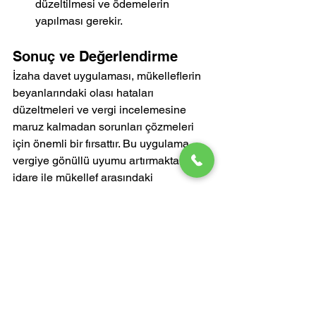
düzeltilmesi ve ödemelerin 
yapılması gerekir.
Sonuç ve Değerlendirme
İzaha davet uygulaması, mükelleflerin 
beyanlarındaki olası hataları 
düzeltmeleri ve vergi incelemesine 
maruz kalmadan sorunları çözmeleri 
için önemli bir fırsattır. Bu uygulama, 
vergiye gönüllü uyumu artırmakta ve 
idare ile mükellef arasındaki 
anlaşmazlıkların azaltılmasına katkı 
sağlamaktadır.
Mükelleflerin izaha davet yazısı 
aldıklarında panik yapmadan, durumu 
dikkatlice değerlendirmeleri ve gerekli 
adımları zamanında atmaları, uzun ve 
karmaşık vergi incelemelerinden 