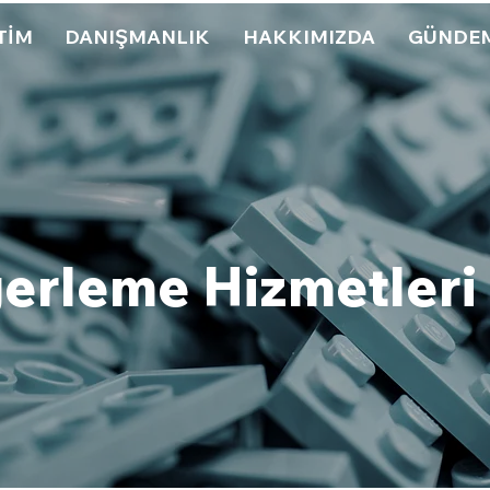
TİM
DANIŞMANLIK
HAKKIMIZDA
GÜNDE
ğerleme Hizmetleri