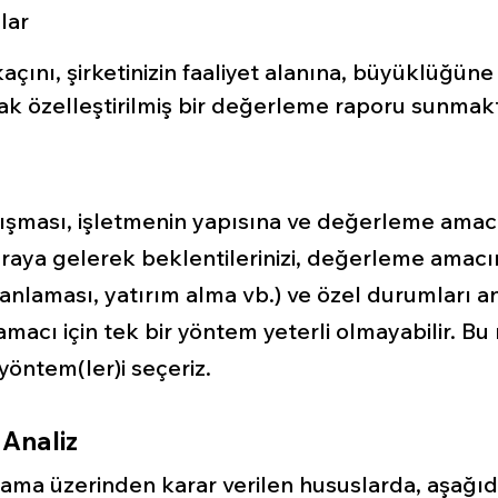
lar
kaçını, şirketinizin faaliyet alanına, büyüklüğün
k özelleştirilmiş bir değerleme raporu sunmakta
şması, işletmenin yapısına ve değerleme amacın
araya gelerek beklentilerinizi, değerleme amacını
anlaması, yatırım alma vb.) ve özel durumları an
acı için tek bir yöntem yeterli olmayabilir. Bu
yöntem(ler)i seçeriz.
 Analiz
ama üzerinden karar verilen hususlarda, aşağıda