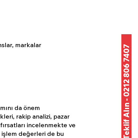
nslar, markalar
Teklif Alın - 0212 806 7407
tamını da önem
leri, rakip analizi, pazar
fırsatları incelenmekte ve
 işlem değerleri de bu