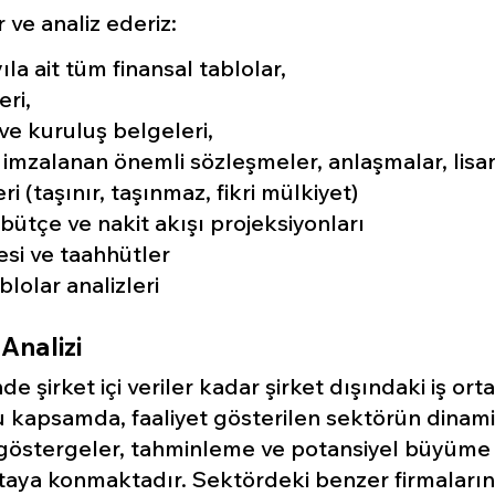
ar ve analiz ederiz:
yıla ait tüm finansal tablolar,
ri,
ve kuruluş belgeleri,
 imzalanan önemli sözleşmeler, anlaşmalar, lisa
eri (taşınır, taşınmaz, fikri mülkiyet)
 bütçe ve nakit akışı projeksiyonları
si ve taahhütler
blolar analizleri
Analizi
 şirket içi veriler kadar şirket dışındaki iş or
u kapsamda, f
aaliyet gösterilen sektörün dinamik
göstergeler, tahminleme ve potansiyel büyüme 
ortaya konmaktadır.
Sektördeki benzer firmaların