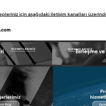
eriniz için aşağıdaki iletişim kanalları üzerinde
s.com
HİZMETLERİMİZ
HİZMETLERİMİZ
ri
Birleşme ve
Pr
ğerlerimiz
hizmetl
tılı Bilgi
Ayrın