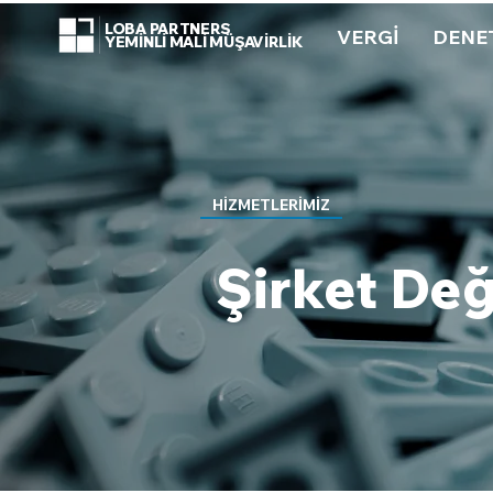
LOBA PARTNERS
VERGİ
DENE
YEMİNLİ MALİ MÜŞAVİRLİK
HİZMETLERİMİZ
Şirket De