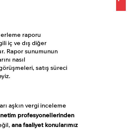
değerleme raporu
ili iç ve dış diğer
ulur. Rapor sunumunun
rını nasıl
görüşmeleri, satış süreci
yiz.
arı aşkın vergi inceleme
 denetim profesyonellerinden
eğil,
ana faaliyet konularımız