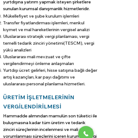
yurtdışına yatırım yapmak isteyen şirketlere
sunulan kurumsal danışmanlık hizmetleridir.
Mükellefiyet ve şube kurulum işlemleri
Transfer fiyatlandırması işlemleri, menkul
kıymet ve mal hareketlerinin vergisel analizi
Uluslararası stratejik vergi planlaması, vergi
temelli tedarik zinciri yönetimi(TESCM), vergi
yükü analizleri
Uluslararası mali mevzuat ve çifte
vergilendirmeyi önleme anlaşmaları
Yurtdışı ücret gelirleri, hisse satışına bağlı değer
artış kazançları, kar payı dağıtımı ve
uluslararası personal planlama hizmetleri.
ÜRETİM İŞLETMELERİNİN
VERGİLENDİRİLMESİ
Hammadde alımından mamulün son tüketici ile
buluşmasına kadar tüm üretim ve tedarik
zinciri süreçlerinin incelenmesi ve mali açıdan
yorumlanması süreçlerini içeren kurumsal vergi