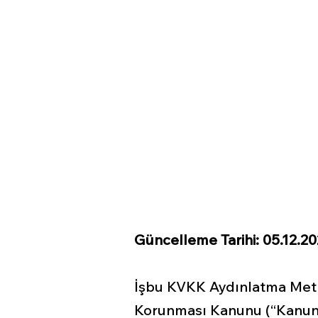
LOBA PARTNERS
VERGİ
DENE
YEMİNLİ MALİ MÜŞAVİRLİK
Kişisel 
Aydınla
Güncelleme Tarihi: 05.12.2
İşbu KVKK Aydınlatma Metni 
Korunması Kanunu (“Kanun” 