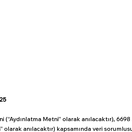
TİM
DANIŞMANLIK
HAKKIMIZDA
GÜNDE
Verilerin Korunması
tma Metni
025
(“Aydınlatma Metni” olarak anılacaktır), 6698 Sa
olarak anılacaktır) kapsamında veri sorumlusu