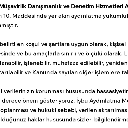
 Müşavirlik Danışmanlık ve Denetim Hizmetleri A
un 10. Maddesi’nde yer alan aydınlatma yükümlül
mıştır.
 belirtilen koşul ve şartlara uygun olarak, kişisel 
inde ve bu amaçlarla sınırlı ve ölçülü olarak, 
anabilir, işlenebilir, muhafaza edilebilir, yeniden
arılabilir ve Kanun’da sayılan diğer işlemlere tabi
l verilerinizin korunması hususunda hassasiyetini
n derece önem gösteriyoruz. İşbu Aydınlatma Metni
toplanması ve hukuki sebebi, verilen aktarılması,
p olduğunuz haklar hususunda sizleri bilgilendir