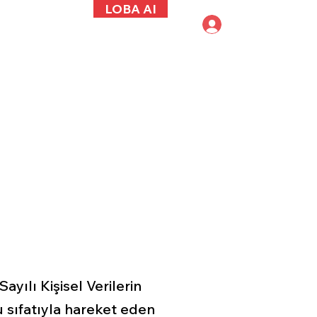
LOBA AI
M
İLETİŞİM
Giriş Yap
yılı Kişisel Verilerin
 sıfatıyla hareket eden