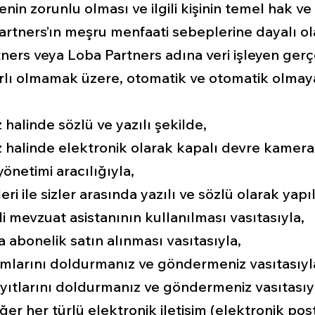
enin zorunlu olması ve ilgili kişinin temel hak v
tners’ın meşru menfaati sebeplerine dayalı olar
ners veya Loba Partners adına veri işleyen gerçe
ınırlı olmamak üzere, otomatik ve otomatik olma
 halinde sözlü ve yazılı şekilde,
z halinde elektronik olarak kapalı devre kamera 
önetimi aracılığıyla,
ri ile sizler arasında yazılı ve sözlü olarak yap
 mevzuat asistanının kullanılması vasıtasıyla,
 abonelik satın alınması vasıtasıyla,
ormlarını doldurmanız ve göndermeniz vasıtasıyl
ayıtlarını doldurmanız ve göndermeniz vasıtasıy
ğer her türlü elektronik iletişim (elektronik post