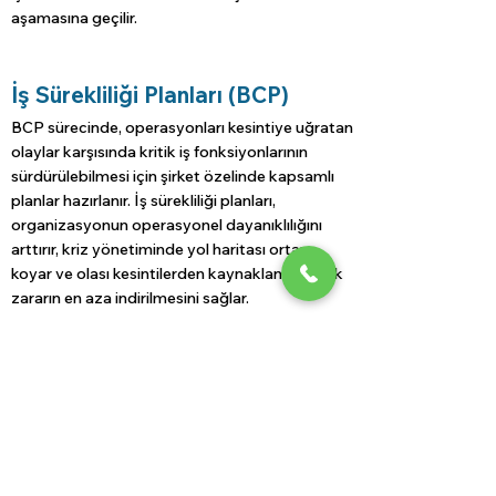
aşamasına geçilir.
İş Sürekliliği Planları (BCP)
BCP sürecinde, operasyonları kesintiye uğratan
olaylar karşısında kritik iş fonksiyonlarının
sürdürülebilmesi için şirket özelinde kapsamlı
planlar hazırlanır. İş sürekliliği planları,
organizasyonun operasyonel dayanıklılığını
arttırır, kriz yönetiminde yol haritası ortaya
koyar ve olası kesintilerden kaynaklanabilecek
zararın en aza indirilmesini sağlar.
Şirket özelinde belirlenen iş sürekliliği planları
arasında; doğal afetler, teknolojik arızalar, siber
saldırılar, yangın, güvenlik, grev, insan hataları
ve benzeri istenmeyen olaylar yer almaktadır.
Neden Loba Partners?