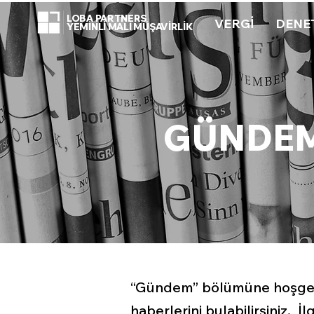
LOBA PARTNERS
VERGİ
DENE
YEMİNLİ MALİ MÜŞAVİRLİK
GÜNDE
“Gündem” bölümüne hoşgeldi
haberlerini bulabilirsiniz. İ