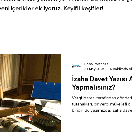
ni içerikler ekliyoruz. Keyifli keşifler!
Loba Partners
31 May 2025
4 dakikada o
İzaha Davet Yazısı 
Yapmalısınız?
Vergi idaresi tarafından gönderi
tutanakları, bir vergi mükellefi 
biridir. Bu yazımızda, izaha dav
yapmalısınız, yazıya nasıl yanıt 
etmeniz gereken teknik detaylar n