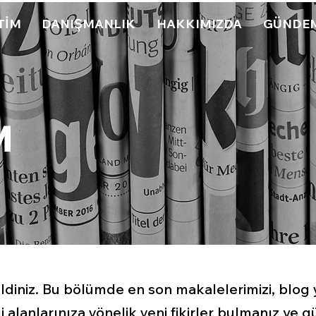
TİM
DANIŞMANLIK
HAKKIMIZDA
GÜNDE
M
niz. Bu bölümde en son makalelerimizi, blog ya
lgi alanlarınıza yönelik yeni fikirler bulmanız v