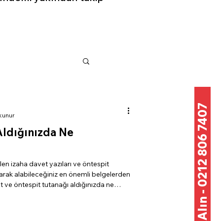
Teklif Alın - 0212 806 7407
kunur
Aldığınızda Ne
len izaha davet yazıları ve öntespit
olarak alabileceğiniz en önemli belgelerden
et ve öntespit tutanağı aldığınızda ne
vermelisiniz, süreç içerisinde dikkat
elerdir birlikte ele alacağız