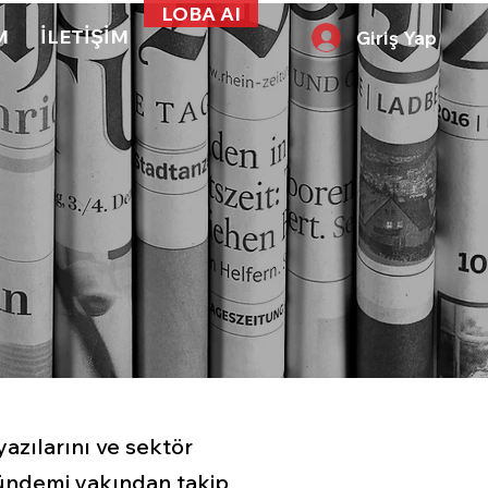
LOBA AI
M
İLETİŞİM
Giriş Yap
zılarını ve sektör
e gündemi yakından takip