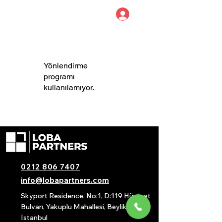
LOBA PARTNERS
YEMİNLİ MALİ MÜŞAVİRLİK
Yönlendirme
programı
kullanılamıyor.
0212 806 7407
info@lobapartners.com
Skyport Residence, No:1, D:119 Hürriyet
Bulvarı, Yakuplu Mahallesi, Beylikdüzü/
İstanbul