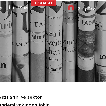
LOBA AI
M
İLETİŞİM
Giriş Yap
zılarını ve sektör
e gündemi yakından takip