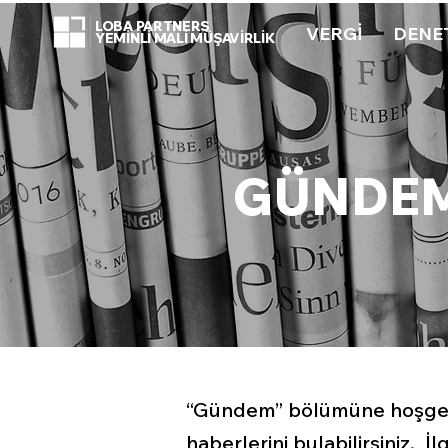
LOBA PARTNERS
VERGİ
DENE
YEMİNLİ MALİ MÜŞAVİRLİK
GÜNDE
“Gündem” bölümüne hoşgeldi
haberlerini bulabilirsiniz. İ