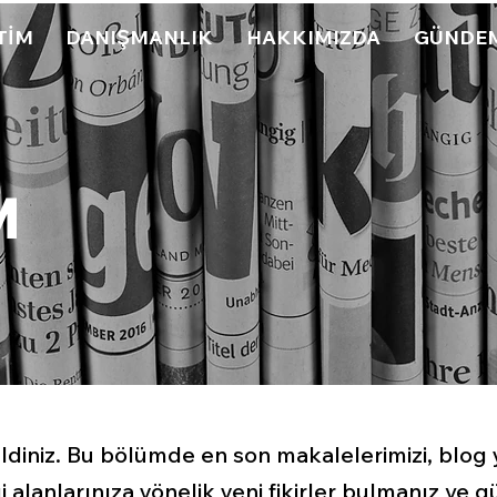
TİM
DANIŞMANLIK
HAKKIMIZDA
GÜNDE
M
niz. Bu bölümde en son makalelerimizi, blog ya
lgi alanlarınıza yönelik yeni fikirler bulmanız v