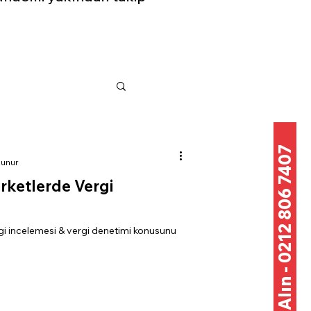
Teklif Alın - 0212 806 7407
kunur
irketlerde Vergi
rgi incelemesi & vergi denetimi konusunu