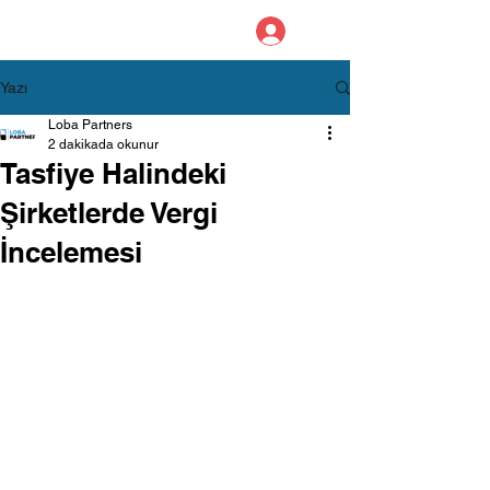
LOBA PARTNERS
YEMİNLİ MALİ MÜŞAVİRLİK
Yazı
Loba Partners
2 dakikada okunur
Tasfiye Halindeki
Şirketlerde Vergi
İncelemesi